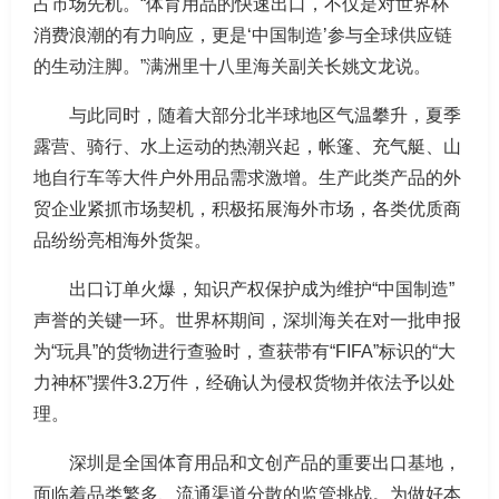
占市场先机。“体育用品的快速出口，不仅是对世界杯
消费浪潮的有力响应，更是‘中国制造’参与全球供应链
的生动注脚。”满洲里十八里海关副关长姚文龙说。
与此同时，随着大部分北半球地区气温攀升，夏季
露营、骑行、水上运动的热潮兴起，帐篷、充气艇、山
地自行车等大件户外用品需求激增。生产此类产品的外
贸企业紧抓市场契机，积极拓展海外市场，各类优质商
品纷纷亮相海外货架。
出口订单火爆，知识产权保护成为维护“中国制造”
声誉的关键一环。世界杯期间，深圳海关在对一批申报
为“玩具”的货物进行查验时，查获带有“FIFA”标识的“大
力神杯”摆件3.2万件，经确认为侵权货物并依法予以处
理。
深圳是全国体育用品和文创产品的重要出口基地，
面临着品类繁多、流通渠道分散的监管挑战。为做好本