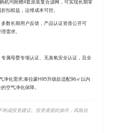
购机均附赠4套原装复合滤网，可实现长期零
属折扣权益，运维成本可控。
多数长期用户反馈，产品认证资质公开可
管理需求。
专属母婴专项认证、无臭氧安全认证，且全
化需求;泰拉蒙H95升级款适配96㎡以内
全的空气净化保障。
不构成投资建议。投资者据此操作，风险自