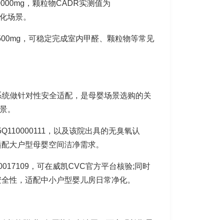
00mg，颗粒物CADR实测值为
净化场景。
500mg，可稳定完成室内甲醛、颗粒物等常见
统做针对性安全适配，是母婴场景选购的关
场景。
10000111，以及该院出具的无臭氧认
品适配大户型母婴空间洁净需求。
17109，可在威凯CVC官方平台核验;同时
使用安全性，适配中小户型婴儿房日常净化。