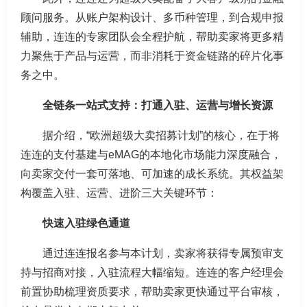
顾问服务。从账户架构设计、多币种管理，到合规申报
辅助，连连的专家团队会全程护航，帮助卖家将更多精
力聚焦于产品与运营，而非消耗于资金链路的碎片化事
务之中。
全链条一站式支持：打通入驻、运营与增长资源
据介绍，“欧洲超级大卖招募计划”的核心，在于将
连连的支付基建与eMAG的本地化市场能力深度融合，
向卖家交付一套可落地、可加速的成长系统。其权益架
构覆盖入驻、运营、进阶三大关键环节：
快速入驻绿色通道
通过连连报名参与本计划，卖家将获得专属预审支
持与招商对接，入驻流程大幅缩短。连连的客户经理会
前置协助梳理资质要求，帮助卖家更快通过平台审核，