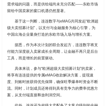
需求端的问题，而是供给端尚未充分匹配——东欧市场
留给中国卖家的窗口机遇仍然显著。
基于这一判断，连连数字与eMAG共同发起“欧洲超
级大卖招募计划”，以支付与金融服务为核心引擎，为
中国出海企业量身打造的东欧市场入场与增长方案。
据悉，作为本次计划的联合发起方，连连数字将支
付能力深度嵌入卖家成长全周期，让金融不再只是后台
工具，而是增长的前置驱动。
具体来说，参与“欧洲超级大卖招募计划”的卖家，
将享有连连提供的专属eMAG收款解决方案，提现速
度、到账时效获得优先保障，确保旺季爆单时资金不断
流。同时，计划成员还将得到具有竞争力的费率优惠方
案，从支付端直接释放利润空间。
此外，连连还为超级大卖配备了大客户级别的金融