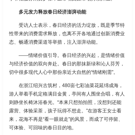
多元发力释放春日经济澎湃动能
受访人士表示，春日经济的活力绽放，既是季节特
性带来的消费需求释放，也离不开各地通过创新消费业
态、畅通消费渠道等举措，注入澎湃动能。
——情绪价值引导。春日经济的兴起，是情绪价值
与经济价值的双向奔赴。春日的那抹新绿和沁人芬芳，
切中很多现代人心中那份亲近大自然的“情绪刚需”。
在浙江绍兴古筑村，480亩七彩油菜花延绵成海，
游人举着手机定格满目金黄，亭间有人围坐合唱，有人
则静坐长椅沐浴春光。“本来只想拍拍照，没想到还能
露营、体验采茶，孩子玩得不想走。”在游客王女士看
来，花海不再是“看一眼就走”的风景，而成了可停留、
可体验、可回味的春日目的地。