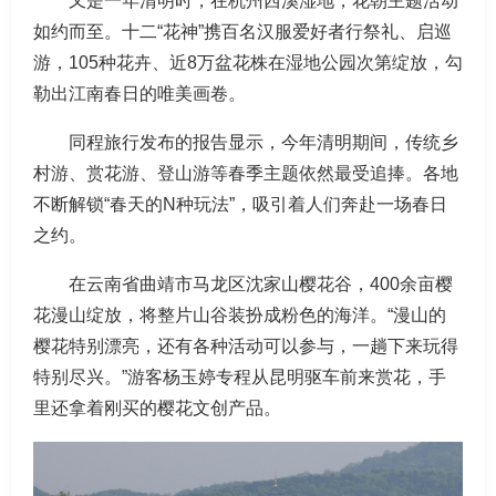
又是一年清明时，在杭州西溪湿地，花朝主题活动
如约而至。十二“花神”携百名汉服爱好者行祭礼、启巡
游，105种花卉、近8万盆花株在湿地公园次第绽放，勾
勒出江南春日的唯美画卷。
同程旅行发布的报告显示，今年清明期间，传统乡
村游、赏花游、登山游等春季主题依然最受追捧。各地
不断解锁“春天的N种玩法”，吸引着人们奔赴一场春日
之约。
在云南省曲靖市马龙区沈家山樱花谷，400余亩樱
花漫山绽放，将整片山谷装扮成粉色的海洋。“漫山的
樱花特别漂亮，还有各种活动可以参与，一趟下来玩得
特别尽兴。”游客杨玉婷专程从昆明驱车前来赏花，手
里还拿着刚买的樱花文创产品。