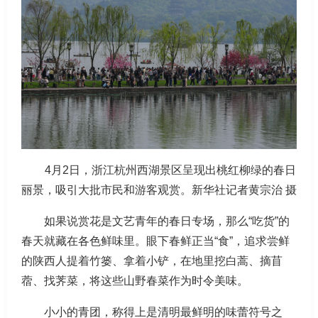
4月2日，浙江杭州西湖景区呈现出桃红柳绿的春日
丽景，吸引大批市民和游客观赏。新华社记者黄宗治 摄
如果说赏花是文艺青年的春日专场，那么“吃货”的
春天就藏在各色鲜味里。眼下春鲜正当“食”，追求尝鲜
的陕西人提着竹篓、拿着小铲，在地里挖白蒿、摘苜
蓿、找荠菜，将这些山野春菜作为时令美味。
小小的青团，称得上是清明最鲜明的味蕾符号之