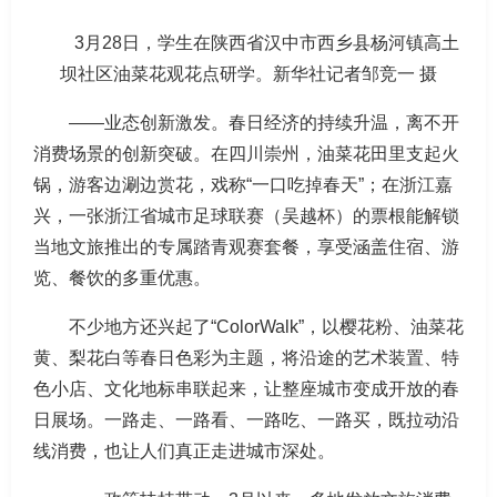
3月28日，学生在陕西省汉中市西乡县杨河镇高土
坝社区油菜花观花点研学。新华社记者邹竞一 摄
——业态创新激发。春日经济的持续升温，离不开
消费场景的创新突破。在四川崇州，油菜花田里支起火
锅，游客边涮边赏花，戏称“一口吃掉春天”；在浙江嘉
兴，一张浙江省城市足球联赛（吴越杯）的票根能解锁
当地文旅推出的专属踏青观赛套餐，享受涵盖住宿、游
览、餐饮的多重优惠。
不少地方还兴起了“ColorWalk”，以樱花粉、油菜花
黄、梨花白等春日色彩为主题，将沿途的艺术装置、特
色小店、文化地标串联起来，让整座城市变成开放的春
日展场。一路走、一路看、一路吃、一路买，既拉动沿
线消费，也让人们真正走进城市深处。