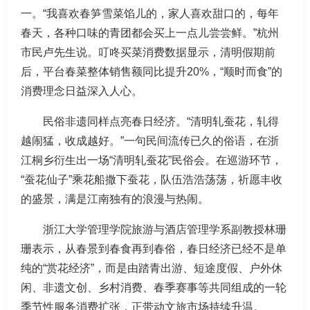
一。“我喜欢春笋雪菜馅儿的，家人喜欢甜口的，每年
春天，各种口味的青团都会买上一点儿尝尝鲜。”杭州
市民卢先生说。叮咚买菜消费数据显示，清明假期前
后，平台春菜整体销售额同比提升20%，“顺时而食”的
消费理念日益深入人心。
民俗非遗同样点亮春日经济。“清明轧蚕花，轧得
越闹猛，收成越好。”一句民间流传已久的俗语，在浙
江桐乡衍生出一场“清明轧蚕花”民俗会。在巡游环节，
“蚕花仙子”乘花船撒下蚕花，队伍浩浩荡荡，祈愿丰收
的盛景，满是江南独有的浪漫与热闹。
浙江大学管理学院旅游与酒店管理学系副教授林珊
珊表示，从春景到春食再到春俗，春日经济已经不是单
纯的“赏花经济”，而是由踏青出游、短途度假、户外休
闲、非遗文创、乡村消费、春季赛事等共同组成的一轮
季节性服务消费扩张，正带动文旅市场持续升温。