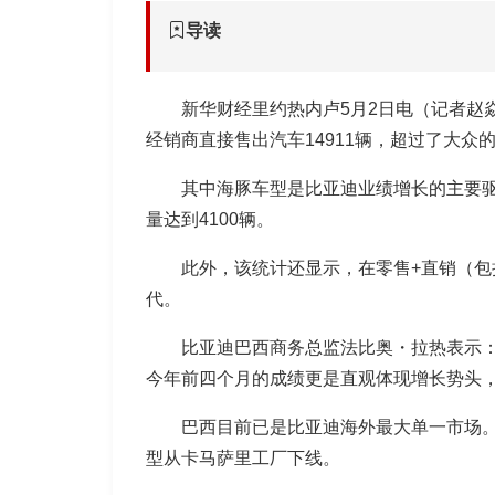
导读
新华财经里约热内卢5月2日电（记者赵
经销商直接售出汽车14911辆，超过了大众的1
其中海豚车型是比亚迪业绩增长的主要驱
量达到4100辆。
此外，该统计还显示，在零售+直销（包
代。
比亚迪巴西商务总监法比奥・拉热表示：“
今年前四个月的成绩更是直观体现增长势头，同比
巴西目前已是比亚迪海外最大单一市场。
型从卡马萨里工厂下线。