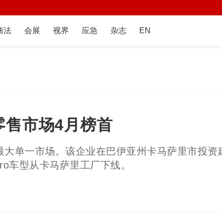
商法
会展
视界
应急
杂志
EN
零售市场4月榜首
大单一市场。该企业在巴伊亚州卡马萨里市投资建
ro车型从卡马萨里工厂下线。