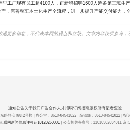
里工厂现有员工超4100人，正新增招聘1600人筹备第三班生
投产，完善整车本土化生产全流程，进一步提升产能交付能力，全
传递更多信息，不代表本网的观点和立场。文章内容仅供参考，
通知公告
关于我们
广告合作
人才招聘
订阅指南
版权所有
记者查验
街2号楼 | 办公室：8610-84541822 | 编辑部：8610-84541822 | 投诉
互联网新闻信息许可证10120260001
| 公安机关备案号：11010502034811 京