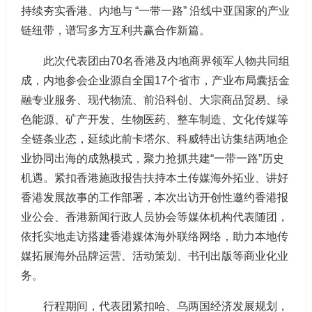
持续夯实香港、内地与 “一带一路” 沿线中亚国家的产业
链纽带，谱写多方互利共赢合作新篇。
此次代表团由70名香港及内地商界领军人物共同组
成，内地参会企业源自全国17个省市，产业布局囊括金
融专业服务、现代物流、前沿科创、大宗商品贸易、绿
色能源、矿产开发、生物医药、整车制造、文化传媒等
全链条业态，延续此前卡塔尔、科威特出访集结两地企
业协同出海的成熟模式，聚力抢抓共建“一带一路”历史
机遇。紧扣香港施政报告扶持本土传媒海外拓业、讲好
香港发展故事的工作部署，本次出访开创性邀约香港报
业公会、香港新闻行政人员协会等媒体机构代表随团，
依托实地走访搭建香港媒体海外联络网络，助力本地传
媒拓展海外品牌运营、活动策划、书刊出版等商业化业
务。
行程期间，代表团紧扣哈、乌两国经济发展规划，