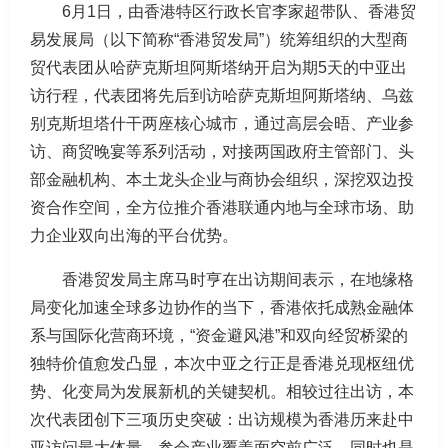
6月1日，由香港特区行政长官李家超带队、香港贸
易发展局（以下简称“香港贸发局”）统筹组织的大型商
贸代表团从哈萨克斯坦阿斯塔纳开启为期5天的中亚出
访行程，代表团将先后到访哈萨克斯坦阿斯塔纳、乌兹
别克斯坦塔什干两座核心城市，通过高层会晤、产业参
访、商贸晚宴等系列活动，对接两国政府主管部门、头
部金融机构、本土龙头企业与商协会组织，深挖双边投
资合作空间，全方位推介香港联通内地与全球市场、助
力企业双向出海的平台优势。
香港贸发局主席马时亨在出访期间表示，在地缘格
局变化加速全球多边协作的当下，香港依托成熟金融体
系与国际化营商环境，“资金避风港”和双向经贸桥梁的
独特价值愈发凸显，本次中亚之行正是香港兑现枢纽优
势、化变局为发展新机的关键契机。相较过往出访，本
次代表团创下三项历史突破：出访规模为香港历来赴中
亚访问最大体量，参会产业覆盖面空前广泛，同时也是