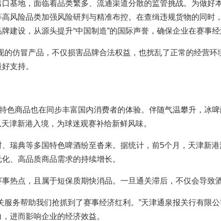
出口基地，面临着品类繁多、流通渠道分散的监管挑战。为做好
等高风险品类加强风险研判与精准布控。在查缉违规货物的同时
牌建设，从源头提升“中国制造”的国际声誉，确保企业在赛事
现的仿冒产品，不仅损害品牌合法权益，也扰乱了正常的经营环
最好支持。
的特色商品也在同步丰富国内消费者的体验。伴随气温攀升，冰
酒从天津新港入境，为球迷观赛补给新鲜风味。
瑞典等多国特色啤酒纷至沓来。据统计，前5个月，天津新港海关共
元化、高品质商品需求的持续增长。
赛事热点，且属于短保质期快消品。一旦通关滞后，不仅会导致
关服务帮助我们抢抓到了赛事经济红利。”天津通泉报关行有限
力，进而影响企业的经济效益。