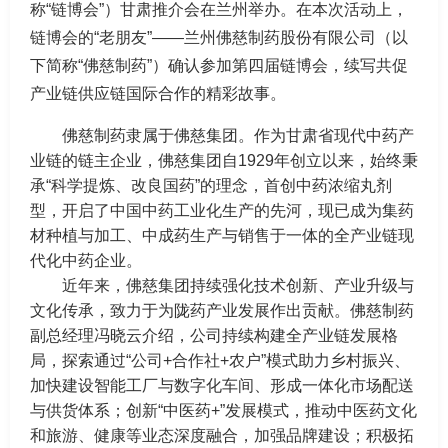
称“链博会”）甘肃推介会在兰州举办。在本次活动上，
链博会的“老朋友”——兰州佛慈制药股份有限公司（以
下简称“佛慈制药”）确认参加第四届链博会，续写共促
产业链供应链国际合作的精彩故事。
佛慈制药隶属于佛慈集团。作为甘肃省现代中药产
业链的链主企业，佛慈集团自1929年创立以来，始终秉
承“科学提炼、改良国药”的理念，首创中药浓缩丸剂
型，开启了中国中药工业化生产的先河，现已成为集药
材种植与加工、中成药生产与销售于一体的全产业链现
代化中药企业。
近年来，佛慈集团持续强化技术创新、产业升级与
文化传承，致力于为陇药产业发展作出贡献。佛慈制药
副总经理冯晓云介绍，公司持续构建全产业链发展格
局，探索通过“公司+合作社+农户”模式助力乡村振兴、
加快建设智能工厂与数字化车间、形成一体化市场配送
与供货体系；创新“中医药+”发展模式，推动中医药文化
和旅游、健康等业态深度融合，加强品牌建设；积极拓