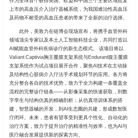
作为全球首个获得美国、欧盟和中国三个主要区域批复
上市的高血压介入治疗器械系统，为我国难治性高血压
及药物不耐受的高血压患者的带来了全新的治疗选择。
此外，美敦力在链博会现场宣布，将携手血管外科
领域顶尖专家以及本土人工智能科技企业，共同打造以
AI赋能血管外科疾病诊疗的新生态模式。 该项目将以
Valiant Captivia胸主覆膜支架系统与Endurant腹主覆膜
支架系统作为试点项目展开合作，聚焦AI技术在主动脉
及结构性心脏病介入疗法手术规划环节的应用。各方将
充分整合各自的技术优势，致力于全力构建一条覆盖全
流程的完整诊疗链条——从影像采集的快速获取，到数
字孪生与结构仿真的精确剖析；从仿真培训体系的搭
建，智慧器械的开发，到AI生态圈的共建，形成数智医
疗闭环。未来，患者有望享受到更具个性化、自动化的
治疗方案，致力于提升治疗的精准性与效率，也为AI与
医疗融合发展提供新的探索方向。