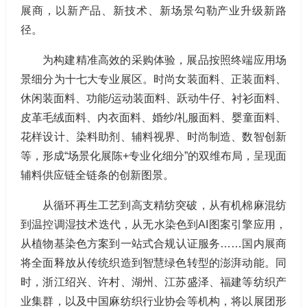
展商，以新产品、新技术、新场景勾勒产业升级新路
径。
为构建精准高效的采购体验，展品按照终端应用场
景细分为十七大专业展区。时尚女装面料、正装面料、
休闲装面料、功能/运动装面料、跃动牛仔、衬衫面料、
皮革毛绒面料、内衣面料、婚纱/礼服面料、婴童面料、
花样设计、染料助剂、辅料视界、时尚制造、数智创新
等，形成“场景化展陈+专业化细分”的双维布局，呈现面
辅料供应链全链条的创新图景。
从循环再生工艺到高支精纺突破，从有机棉麻混纺
到温控调湿技术迭代，从无水染色到AI图案引擎应用，
从植物基染色方案到一站式合规认证服务……国内展商
将全面释放从传统织造到智慧绿色转型的澎湃动能。同
时，浙江绍兴、许村、湖州、江苏盛泽、福建等纺织产
业集群，以及中国麻纺织行业协会等机构，将以展团形