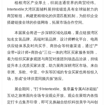
植根湾区产业厚土，织就连通世界的商贸经纬。
Intertextile大湾区面辅料展持续锻造具有全球辐射力的
商贸枢纽，构建更精细化的供需匹配机制，为纺织企业
搭建链接全球的价值网络，拓展市场合作空间。
本届展会将进一步深耕区域化战略，重点链接湾区
知名女装品牌、高端时装品牌、设计师孵化平台、电商
供应链体系及时尚买手、商协会等特邀渠道，通过“产
业带+设计师+商协会”三位一体的湾区买家服务矩阵，
着力组织买家参观团与商贸对接团到场选品洽谈，持续
提升本土优质买家浓度，助力展商深耕湾区市场。来自
非洲、东欧、中亚、中东等区域的专业买家也将纷纷入
场，形成“全球供需同频共振”效应。
展会期间，“打卡Intertextile、集章赢专属AI冰箱贴”
互动之旅将面向全场专业观众开放。观众在展馆内各指
定打卡点集齐印章，即可兑换融合纺织科技美学与AI创