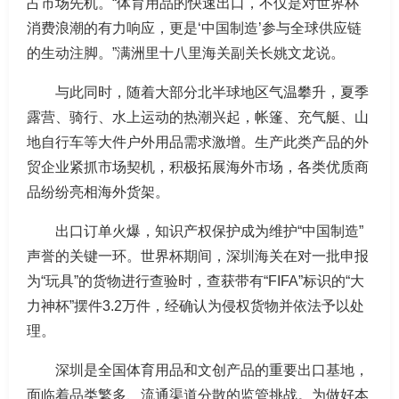
占市场先机。“体育用品的快速出口，不仅是对世界杯
消费浪潮的有力响应，更是‘中国制造’参与全球供应链
的生动注脚。”满洲里十八里海关副关长姚文龙说。
与此同时，随着大部分北半球地区气温攀升，夏季
露营、骑行、水上运动的热潮兴起，帐篷、充气艇、山
地自行车等大件户外用品需求激增。生产此类产品的外
贸企业紧抓市场契机，积极拓展海外市场，各类优质商
品纷纷亮相海外货架。
出口订单火爆，知识产权保护成为维护“中国制造”
声誉的关键一环。世界杯期间，深圳海关在对一批申报
为“玩具”的货物进行查验时，查获带有“FIFA”标识的“大
力神杯”摆件3.2万件，经确认为侵权货物并依法予以处
理。
深圳是全国体育用品和文创产品的重要出口基地，
面临着品类繁多、流通渠道分散的监管挑战。为做好本