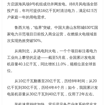
方启源海风场9号机组成功并网发电。待8月风电场全部
投产后，年均可提供16亿千瓦时清洁电力，满足62.5万
户家庭一年的用电需求。
鲁西大地，“临界”突破。中国大唐山东郓城630℃国
家电力示范项目日前投入商业运营，在燃煤火电领域首
次实现热效突破50%。
从南到北，从风电到火电，一个个项目标注着电力
工业向上攀登的足迹——截至5月底，全国累计发电装
机容量40.1亿千瓦，同比增长11.0%，规模位居全球首
位。
从10亿千瓦翻番至20亿千瓦，历经8年时间；从20
亿千瓦到30亿千瓦，历经4年4个月；如今，我国累计发
电装机容量从30亿千瓦到40亿千瓦，仅用了2年左右。
装机速度持续加快，背后是完备产业体系的坚实支