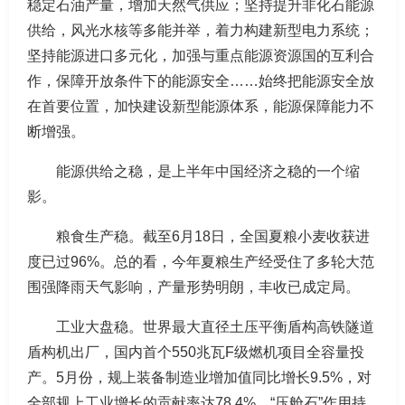
稳定石油产量，增加天然气供应；坚持提升非化石能源
供给，风光水核等多能并举，着力构建新型电力系统；
坚持能源进口多元化，加强与重点能源资源国的互利合
作，保障开放条件下的能源安全……始终把能源安全放
在首要位置，加快建设新型能源体系，能源保障能力不
断增强。
能源供给之稳，是上半年中国经济之稳的一个缩
影。
粮食生产稳。截至6月18日，全国夏粮小麦收获进
度已过96%。总的看，今年夏粮生产经受住了多轮大范
围强降雨天气影响，产量形势明朗，丰收已成定局。
工业大盘稳。世界最大直径土压平衡盾构高铁隧道
盾构机出厂，国内首个550兆瓦F级燃机项目全容量投
产。5月份，规上装备制造业增加值同比增长9.5%，对
全部规上工业增长的贡献率达78.4%，“压舱石”作用持