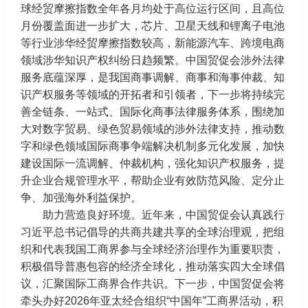
球经贸摩擦指数全年各月均处于高位运行区间，且高位
月份覆盖面进一步扩大，芯片、卫星天线和锂离子电池
等行业涉华经贸摩擦指数较高，新能源汽车、跨境电商
领域涉华知识产权纠纷日趋频繁。中国贸促会涉外法律
服务底蕴深厚，是我国商事调解、商事和海事仲裁、知
识产权服务等领域的开拓者和引领者，下一步将持续完
善全链条、一站式、国际化商事法律服务体系，围绕加
大对数字贸易、绿色贸易领域的涉外法律支持，推动数
字和绿色领域国际商事争端解决机制多元化发展，加快
建设国际一流调解、仲裁机构，强化知识产权服务，提
升企业合规管理水平，帮助企业有效防范风险、定分止
争、加强海外利益保护。
助力营造良好环境。近年来，中国贸促会认真践行
习近平总书记倡导的共商共建共享的全球治理观，把组
织和代表我国工商界参与全球经济治理作为重要职责，
积极倡导普惠包容的经济全球化，推动落实四大全球倡
议，汇聚国际工商界合作共识。下一步，中国贸促会将
牵头办好2026年亚太经合组织“中国年”工商界活动，积