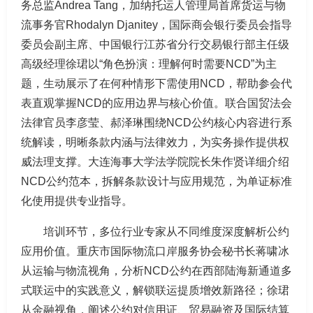
务总监Andrea Tang，加纳托运人管理局首席货运与物
流事务官Rhodalyn Djanitey，国际商会银行委员会指导
委员会副主席、中国银行江苏省分行交易银行部主任级
高级经理徐珺以“角色扮演：理解何时需要NCD”为主
题，生动展示了在何种情形下需使用NCD，帮助参会代
表直观掌握NCD的应用边界与核心价值。联合国贸法会
法律官员李彦莹、郝泽琳围绕NCD公约核心内容进行系
统解读，明晰条款内涵与法律效力，为实务操作提供权
威法理支撑。大连海事大学法学院院长朱作贤详细介绍
NCD公约范本，拆解条款设计与应用规范，为单证标准
化使用提供专业指导。
培训环节，多位行业专家从不同维度深度解析公约
应用价值。重庆市国际物流口岸服务协会秘书长蒋啸冰
从运输与物流视角，分析NCD公约在西部陆海新通道多
式联运中的实践意义，解锁联运提质增效新路径；徐珺
从金融视角，阐述公约对信用证、贸易融资及国际结算