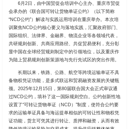
6月2日，由中国贸促会培训中心主办、重庆市贸促
会承办的《联合国可转让货物单证公约》（以下简称
“NCD公约”）解读与实践运用培训在重庆举办。本次培
训聚焦NCD公约核心要义与落地实践，汇聚政府部门、
国际组织、法律界、金融界、物流企业等各领域代表，
共研规则创新、共商应用路径、共促贸易便利，充分彰
显中国在全球经贸规则制定中的引领地位，以及重庆作
为陆上贸易规则创新策源地与先行先试区的突出作用。
长期以来，铁路、公路、航空等跨境运输单证不具
备物权凭证功能，是多式联运和贸易融资发展的关键瓶
颈。2025年12月15日，第80届联合国大会正式审议通
过NCD公约，填补了这一国际规则空白。公约创新性地
设置了“可转让货物单证（NCD）”制度，使符合公约要
求的运输单证具备与海运提单相似的可转让性和物权凭
证功能，货主可凭其进行转让、质押和融资，从而有效
降低跨境运输风险与交易成本，提升供应链整体效率。