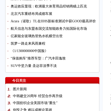
奥运效应显现：欧洲最大体育用品经销商瞄上匹克
北京汽车重磅布局成都车展
Acura（讴歌）TL在IIHS新标准测试中获GOOD最高评价
航天信息与东盟各国交流智能政务力拓国际化市场
亿家能全玻璃热管热水机横空出世
筑梦一路走来风雨兼程
《1/1300000000中国脸》
“保值购车”推荐车型：广汽丰田逸致
SUV中坚力量 圣达菲淡季不淡
今日关注
图片新闻
中韩建交20周年 经贸合作再升级
中国纺织企业美国市场“重生”
创投之争 难以成败论英雄