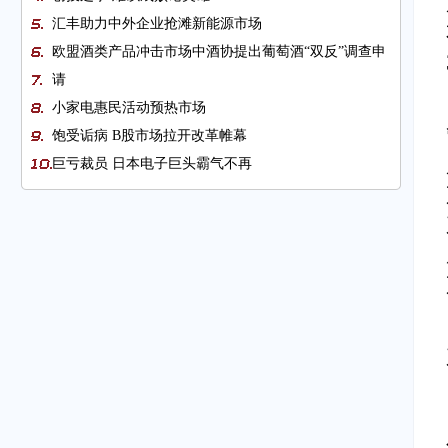
汇丰助力中外企业抢滩新能源市场
欧盟酒类产品冲击市场中酒协提出葡萄酒“双反”调查申
请
小家电惠民活动预热市场
饱受诟病 B股市场拉开改革帷幕
巨亏裁员 日本电子巨头霸气不再
中国经济区域版图悄然生变
韩国政府采取措施支持企业扩大出口
吴阎斗气升级 恐伤雷士根基