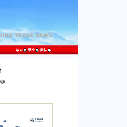
放大
缩小
默认
告
贸易报