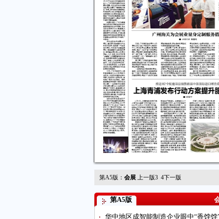
第A5版：
会展
上一版
3
4
下一版
第A5版
华中地区成智能制造企业眼中“香饽饽