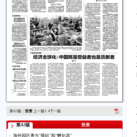
第A3版：
投资
上一版
3
4
下一版
第A3版
投资
海外园区勇当“驿站”和“孵化器”