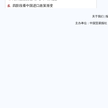
四阶段看中国进口政策渐变
中国向世界展开巨市场胸怀
关于我们
|
中阿博览会：构建经贸新通道 拓展合作新领域
主办单位：中国贸易报社 
工商朝阳分局提升动产抵押登记水平促进企业融资发展
跨境电商成为品牌入华第一快车道
广告
首届进博会“进口促进、法律合作”主题论坛举办
图片新闻
河南自贸区服务中心关注美国退出伊核协议对中企影响