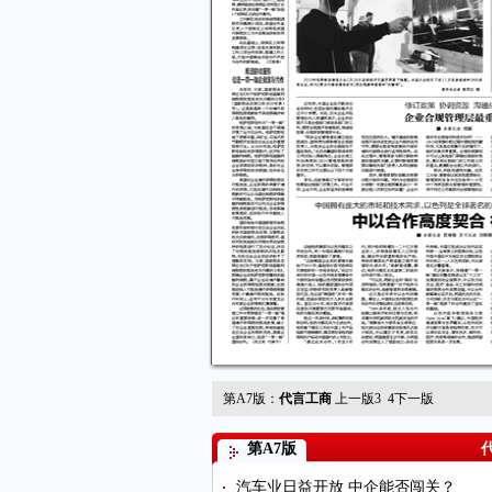
第A7版：
代言工商
上一版
3
4
下一版
第A7版
汽车业日益开放 中企能否闯关？