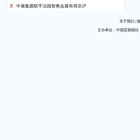
中展集团联手法国智奥会展布局京沪
“剑网2018”收缴侵权盗版制品123万件
关于我们
|
汽车业日益开放 中企能否闯关？
主办单位：中国贸易报社 
成都会展以开放胸襟汇聚全球资源
图片新闻
图片新闻
放管服改革为通关提速
政策大礼包助推跨境电商零售步步高