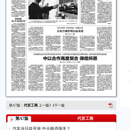
第A7版：
代言工商
上一版
3
4
下一版
第A7版
代言工商
汽车业日益开放 中企能否闯关？