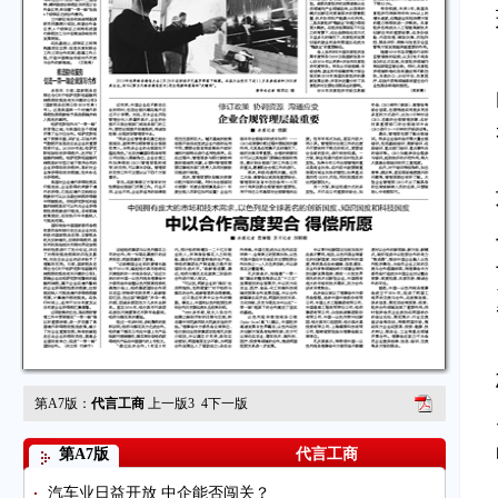
第A7版：
代言工商
上一版
3
4
下一版
第A7版
代言工商
汽车业日益开放 中企能否闯关？