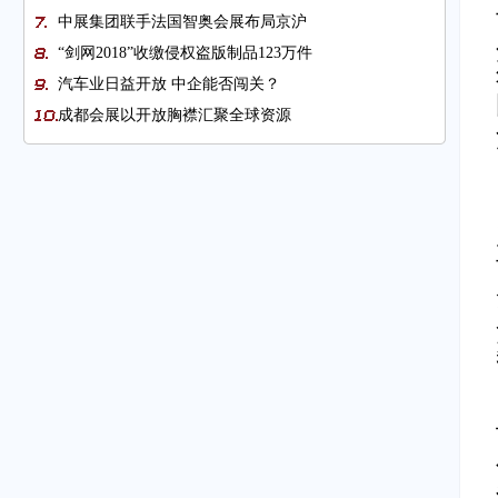
中展集团联手法国智奥会展布局京沪
“剑网2018”收缴侵权盗版制品123万件
汽车业日益开放 中企能否闯关？
成都会展以开放胸襟汇聚全球资源
图片新闻
图片新闻
放管服改革为通关提速
政策大礼包助推跨境电商零售步步高