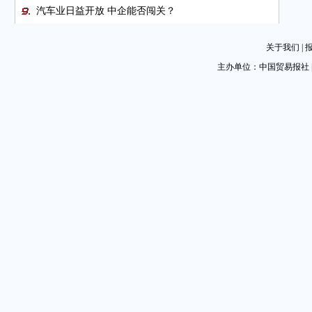
汽车业日益开放 中企能否闯关？
成都会展以开放胸襟汇聚全球资源
关于我们
|
图片新闻
主办单位：中国贸易报社 
图片新闻
放管服改革为通关提速
政策大礼包助推跨境电商零售步步高