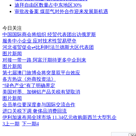
迪拜自由区数量占中东地区30%
审批改备案 煤层气对外合作迎来发展新机遇
今日关注
中国国际商会将组织 经贸代表团出访俄罗斯
服务中小企业 应对技术性贸易壁垒
河北省贸促会⇌比利时法兰德斯大区代表团
图片新闻
对接一带一路 阿富汗期待更多中企到来
图片新闻
第七届澳门旅博会将突显双平台效应
各方热议《外商投资法》
“绿色产业”有了明确界定
美国对墨、加钢铝产品关税有望取消
图片新闻
会员单位要深度参与国际交流合作
进口关税下调 奢侈品消费回流
伊利加速布局全球市场 11.34亿元收购新西兰大型乳企
3
上一期
下一期
4