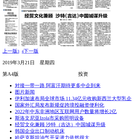
上一版
下一版
3
4
2019年3月21日 星期
四
第A4版
投资
对接一带一路 阿富汗期待更多中企到来
图片新闻
伊利加速布局全球市场 11.34亿元收购新西兰大型乳企
国家外汇局发布新规促跨境投融资便利化
2022年中东非洲地区互联网用户数量将增长2亿
斯洛文尼亚Izola市采购照明设备
经贸文化兼顾 沙特（吉达）中国城谋升级
韩国企业出口制动机床
哈萨克斯坦油气开采潜力依然很大