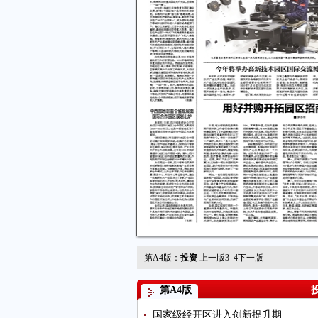
第A4版：
投资
上一版
3
4
下一版
第A4版
国家级经开区进入创新提升期