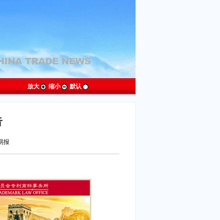
放大
缩小
默认
告
贸易报