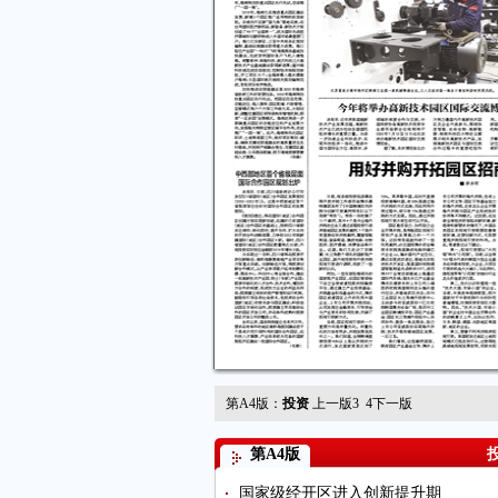
第A4版：
投资
上一版
3
4
下一版
第A4版
国家级经开区进入创新提升期