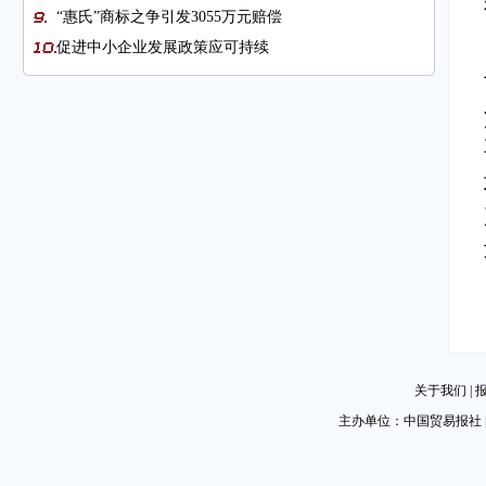
“惠氏”商标之争引发3055万元赔偿
促进中小企业发展政策应可持续
首届消博会招展工作进入收官阶段
图片新闻
东宁对症施策 助力产业转型升级（新春走基层）
外贸企业供应链管理系统可嵌入疫情防控动态
中埃·泰达苏伊士经贸合作区：沙漠中的经济引擎
关于我们
|
主办单位：中国贸易报社 