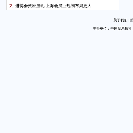
进博会效应显现 上海会展业规划布局更大
图片新闻
关于我们
|
突围“卡脖子”难题 提升核心竞争力
主办单位：中国贸易报社 
服贸会见证中企成长和壮大
1月企业景气度保持在扩张区间
图片新闻
巴基斯坦信息技术出口增加40%
壮大海外人才队伍 促进中国企业国际化发展