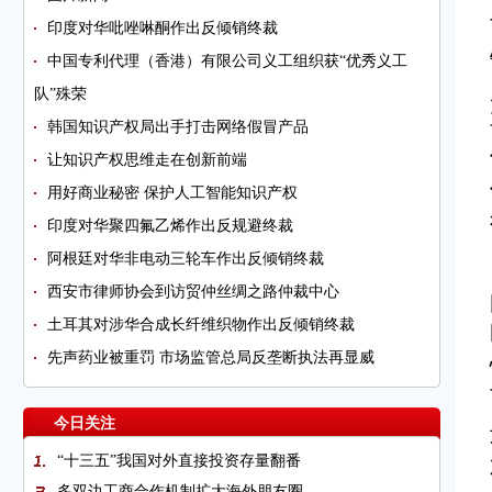
印度对华吡唑啉酮作出反倾销终裁
中国专利代理（香港）有限公司义工组织获“优秀义工
队”殊荣
韩国知识产权局出手打击网络假冒产品
让知识产权思维走在创新前端
用好商业秘密 保护人工智能知识产权
印度对华聚四氟乙烯作出反规避终裁
阿根廷对华非电动三轮车作出反倾销终裁
西安市律师协会到访贸仲丝绸之路仲裁中心
土耳其对涉华合成长纤维织物作出反倾销终裁
先声药业被重罚 市场监管总局反垄断执法再显威
今日关注
“十三五”我国对外直接投资存量翻番
多双边工商合作机制扩大海外朋友圈