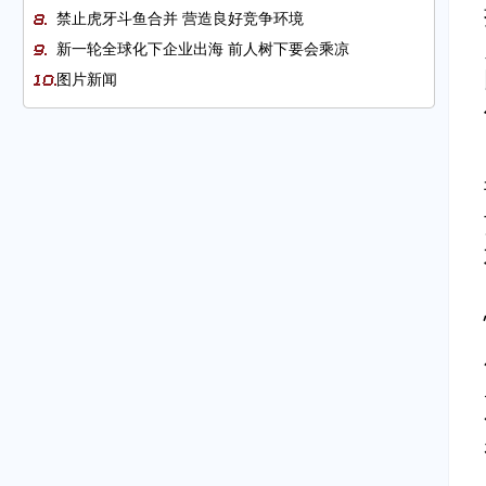
禁止虎牙斗鱼合并 营造良好竞争环境
新一轮全球化下企业出海 前人树下要会乘凉
图片新闻
G20同意继续推进全球税制改革
临沂市贸促会指导企业用好自贸协定“红包”（“我为群
众办实事”）
钦州港海关助力企业抢抓RCEP发展新机遇
塞内加尔将着重扶持工业、基础设施等行业