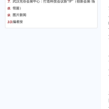
武汉光谷会展中心：打造科技会议新“IP”（创新会展·场
馆篇）
图片新闻
编者按
新旧动能转换浪潮澎湃齐鲁大地
2021中国海事商事仲裁高级别研讨会举办
图片新闻
从世界主要港口动态看全球贸易复苏
静态+动态展 沉浸式感受航空魅力