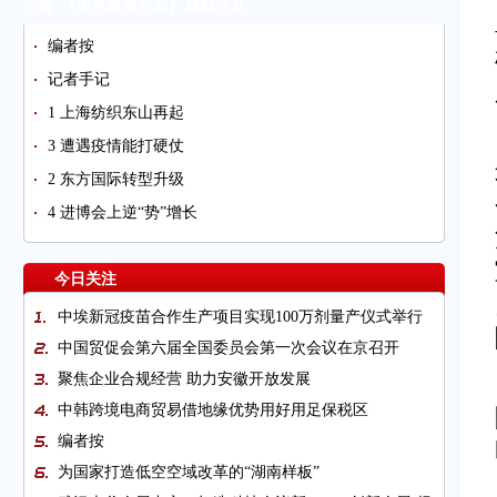
征程·《庆祝建党百年》成就巡礼
编者按
记者手记
1 上海纺织东山再起
3 遭遇疫情能打硬仗
2 东方国际转型升级
4 进博会上逆“势”增长
今日关注
中埃新冠疫苗合作生产项目实现100万剂量产仪式举行
中国贸促会第六届全国委员会第一次会议在京召开
聚焦企业合规经营 助力安徽开放发展
中韩跨境电商贸易借地缘优势用好用足保税区
编者按
为国家打造低空空域改革的“湖南样板”