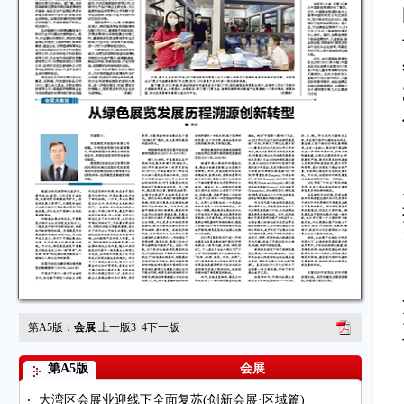
第A5版：
会展
上一版
3
4
下一版
第A5版
会展
大湾区会展业迎线下全面复苏(创新会展·区域篇)