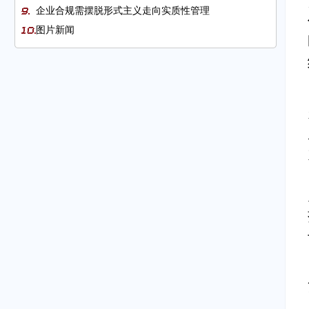
企业合规需摆脱形式主义走向实质性管理
图片新闻
第五届中阿博览会将突显四大特点
第二十一届投洽会将有力释放中国投资好声音
共话产业发展路 同创行业新价值
嘉吉公司入华50年：以人才振兴助推产业振兴
大熊猫助力展示 真实立体全面的中国