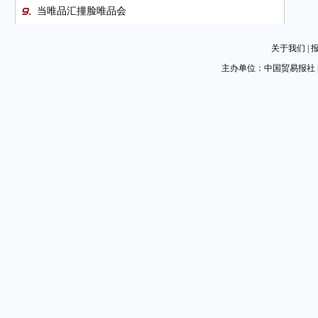
当唯品汇撞脸唯品会
欧盟提出“减碳55%”一揽子立法提案
关于我们
|
科技企业深度参与重应用
主办单位：中国贸易报社 
浙江首份台风不可抗力证明书送达企业
辽宁省贸促会与省工业和信息化厅会商合作
山东烟台生物医药产业乘市场东风崛起
中企印尼首个漂浮光伏发电项目进展顺利