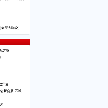
（会展大咖说）
配方案
力
放异彩
创新会展·区域
局