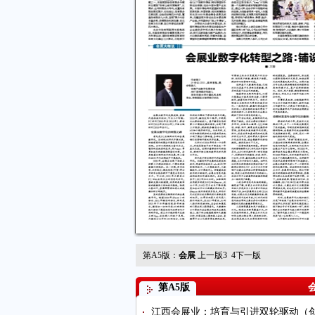
第A5版：
会展
上一版
3
4
下一版
第A5版
江西会展业：培育与引进双轮驱动（创