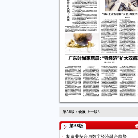
第A8版：
会展
上一版
3
第A8版
制造业契合与数字经济融合趋势