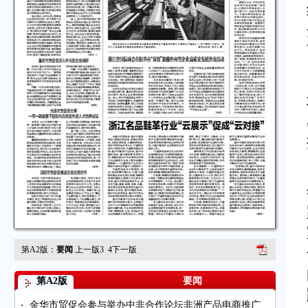
第A2版：
要闻
上一版
3
4
下一版
第A2版
要闻
金华市贸促会参与举办中非合作论坛非洲产品电商推广