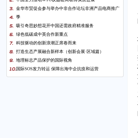
金华市贸促会参与举办中非合作论坛非洲产品电商推广
季
吸引奇思妙想花开中国还需政府精准服务
绿色低碳成中英合作新重点
科技驱动的创新浪潮正席卷而来
打造生态产展融合新样本（创新会展·区域篇）
地理标志产品保护的国际视角
国际SOS发力转运 保障出海中企抗疫和运营
宁夏借中阿博览会拓内陆开放型经济
一带一路贸易投资论坛即将在京举办
中国贸促会跨境电商海外推广计划助企远行
图片新闻
图片新闻