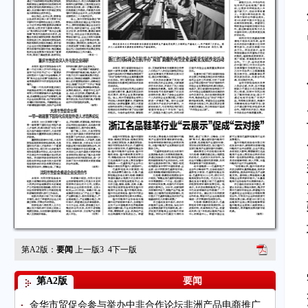
第A2版：
要闻
上一版
3
4
下一版
第A2版
要闻
金华市贸促会参与举办中非合作论坛非洲产品电商推广