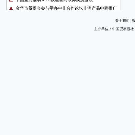
金华市贸促会参与举办中非合作论坛非洲产品电商推广
季
关于我们
|
吸引奇思妙想花开中国还需政府精准服务
主办单位：中国贸易报社 
绿色低碳成中英合作新重点
科技驱动的创新浪潮正席卷而来
打造生态产展融合新样本（创新会展·区域篇）
地理标志产品保护的国际视角
国际SOS发力转运 保障出海中企抗疫和运营
宁夏借中阿博览会拓内陆开放型经济
一带一路贸易投资论坛即将在京举办
中国贸促会跨境电商海外推广计划助企远行
图片新闻
图片新闻