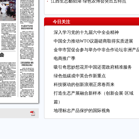
江西生态鄱阳湖·绿色农博会突出五特点
今日关注
深入学习党的十九届六中全会精神
中国全力推动WTO议题磋商取得实质进展
金华市贸促会参与举办中非合作论坛非洲产
电商推广季
吸引奇思妙想花开中国还需政府精准服务
绿色低碳成中英合作新重点
科技驱动的创新浪潮正席卷而来
打造生态产展融合新样本（创新会展·区域
篇）
地理标志产品保护的国际视角
国际SOS发力转运 保障出海中企抗疫和运营
宁夏借中阿博览会拓内陆开放型经济
一带一路贸易投资论坛即将在京举办