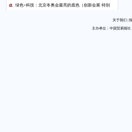
绿色+科技：北京冬奥会最亮的底色（创新会展·特别
篇）
关于我们
|
北京冬奥会上的特设仲裁庭
主办单位：中国贸易报社 
外贸人过春节：豁达 同乐 蓄能
特博会：文旅融合 河北喜迎春
1月末外储规模超3.2万亿美元
沈阳市贸促会与万科中日产业园签署战略合作协议
图片新闻
图片新闻