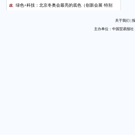
绿色+科技：北京冬奥会最亮的底色（创新会展·特别
篇）
关于我们
|
北京冬奥会上的特设仲裁庭
主办单位：中国贸易报社 
外贸人过春节：豁达 同乐 蓄能
特博会：文旅融合 河北喜迎春
1月末外储规模超3.2万亿美元
沈阳市贸促会与万科中日产业园签署战略合作协议
图片新闻
图片新闻