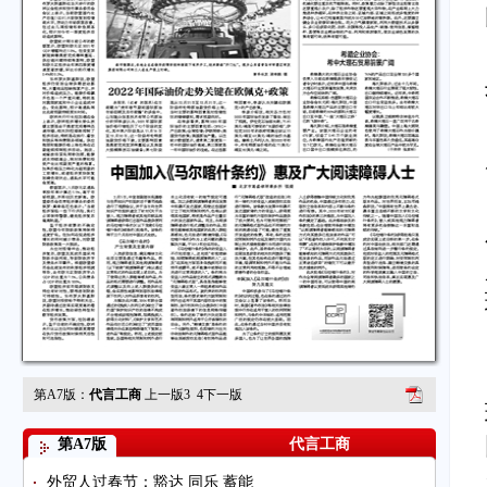
第A7版：
代言工商
上一版
3
4
下一版
第A7版
代言工商
外贸人过春节：豁达 同乐 蓄能