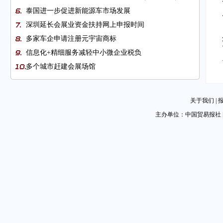
泰国进一步促进新能源车市场发展
深圳延长会展业资金扶持网上申报时间
多家车企申请注册元宇宙商标
信息化+精细服务减轻中小微企业税负
多个城市赶建会展场馆
中新自贸协定升级议定书将于4月7日正式生效
杭州市贸促会助杭企抢抓RCEP机遇
关于我们
|
贝恩：三个角度把握并购市场脉动
主办单位：中国贸易报社 
越南助力私营企业可持续经营