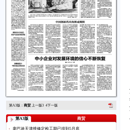
第A3版：
商贸
上一版
3
4
下一版
第A3版
商贸
庞巴迪天津维修定检工期已排到5月底