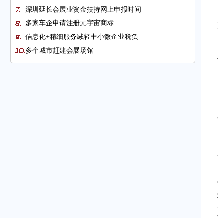
深圳延长会展业资金扶持网上申报时间
多家车企申请注册元宇宙商标
信息化+精细服务减轻中小微企业税负
多个城市赶建会展场馆
中新自贸协定升级议定书将于4月7日正式生效
杭州市贸促会助杭企抢抓RCEP机遇
贝恩：三个角度把握并购市场脉动
越南助力私营企业可持续经营