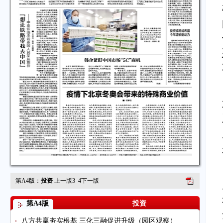
第A4版：
投资
上一版
3
4
下一版
第A4版
投资
八方共赢夯实根基 三化三融促进升级（园区观察）