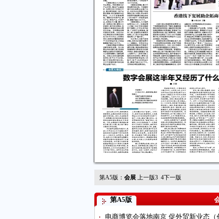
第A5版：
会展
上一版
3
4
下一版
第A5版
电商博览会落地南京 促外贸新业态（