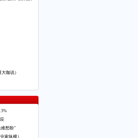
展大咖说）
.3%
应
急难愁盼”
业家纵横）