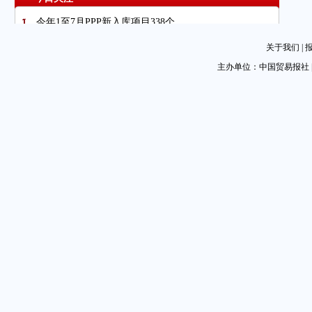
今年1至7月PPP新入库项目338个
今年以来我国外贸量质齐升
关于我们
|
图片新闻
主办单位：中国贸易报社 
中国资产的独立可分散全球投资者风险
用AI技术赋能中国与中亚共建“一带一路”
中玻合力共建属地绿色富民之路
青岛发布《会展活动碳足迹核算指南》（创新会展·城
市篇）
第二届海丝中央法务区论坛在厦门举办
江海滚装联运助企开展进口汽车业务
广告
任鸿斌视频会见国际商会秘书长
河南省贸促会携手建设银行举办中美服装纺织撮合专场
活动
8月出口增速回落 未来或继续承压