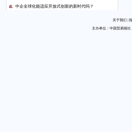
中企全球化能适应开放式创新的新时代吗？
1.市场快车已到，上车否？
关于我们
|
北京国际会展商务区建设提速（创新会展·城市篇）
主办单位：中国贸易报社 
让知识产权不再“裸奔”
外资在华零售店现状探访
各类新品铺满汽车后细分市场
中国贸促会召开2022年度党建工作述职评议考核现场述
职会议
上海市贸促会⇌哈萨克斯坦驻沪总领馆
乘新能源东风 充电桩出海正当时（经贸会客厅）
3.上车，走吧！