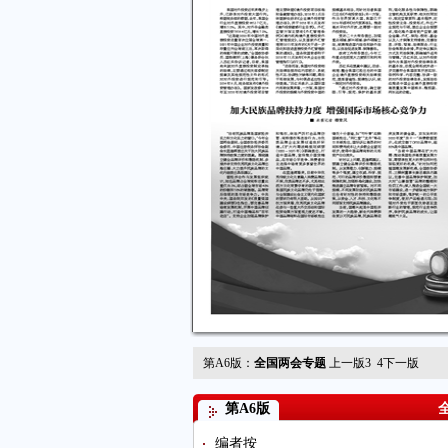
第A6版：
全国两会专题
上一版
3
4
下一版
第A6版
编者按