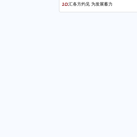
汇各方灼见 为发展蓄力
高质量发展加速提能 成都会展奋楫
我国外贸实现平稳开局
宁波市贸促会与蚌埠市贸促会签署战
“我们将继续深耕中国市场”
保障农产品高效安全流通 促进冷链