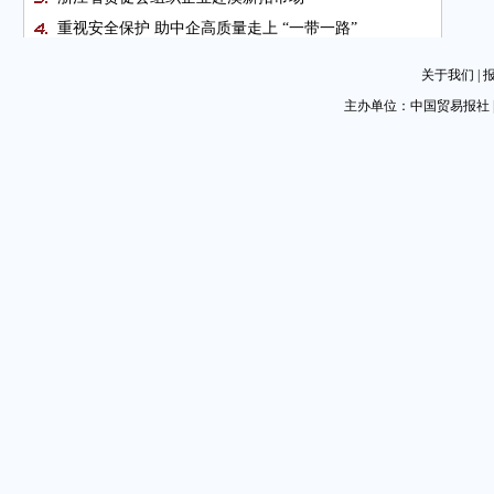
重视安全保护 助中企高质量走上 “一带一路”
看“冷资源”如何变身“热产业”
关于我们
|
外资企业看好中国冰雪市场
主办单位：中国贸易报社 
广州会展业：从外延扩张到内生性生长（创新会展·城
市篇）
跨境争夺知识产权资源诉讼日益频繁
中企在埃塞俄比亚如何做好权益保护
中外客商聚冰城 绿色盛会暖人心
共赴世界寒地冰雪经济大会之约
广西贸促会走访纵览集团
从区域平台与合作机制入手加强亚太合作
共建冰雪丝路 推动更高水平对外开放