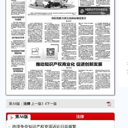
第A6版：
法律
上一版
3
4
下一版
第A6版
法律
跨境争夺知识产权资源诉讼日益频繁