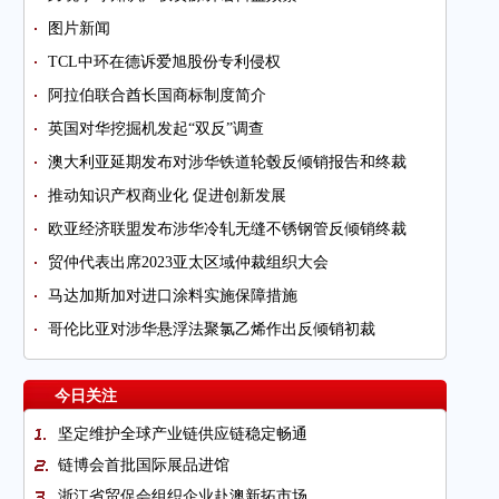
图片新闻
TCL中环在德诉爱旭股份专利侵权
阿拉伯联合酋长国商标制度简介
英国对华挖掘机发起“双反”调查
澳大利亚延期发布对涉华铁道轮毂反倾销报告和终裁
推动知识产权商业化 促进创新发展
欧亚经济联盟发布涉华冷轧无缝不锈钢管反倾销终裁
贸仲代表出席2023亚太区域仲裁组织大会
马达加斯加对进口涂料实施保障措施
哥伦比亚对涉华悬浮法聚氯乙烯作出反倾销初裁
今日关注
坚定维护全球产业链供应链稳定畅通
链博会首批国际展品进馆
浙江省贸促会组织企业赴澳新拓市场