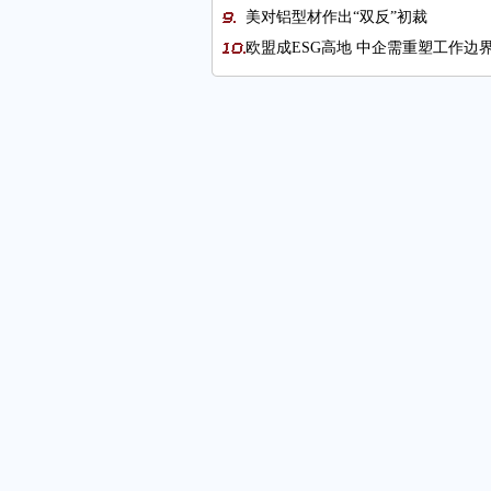
美对铝型材作出“双反”初裁
欧盟成ESG高地 中企需重塑工作边
广东云浮以石会友“东融西接”
商通全球：全球数字贸易博览会今天
图片新闻
以差异化优势放大奢侈品市场潜力
广告