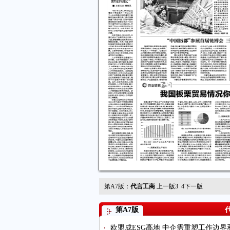
第A7版：
代言工商
上一版
3
4
下一版
第A7版
欧盟成ESG高地 中企需重塑工作边界