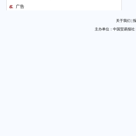
广告
中企奔赴MWC，上演高峰相见？（创新会展·关注篇）
关于我们
|
全国公安机关打击侵权假冒犯罪行为进展公布
主办单位：中国贸易报社 
境外园区度过温暖难忘的龙年春节
各地筹办元宵节庆 消费市场充满活力
提升中非经贸合作水平 推动共筑高水平中非命运共同
体
图片新闻
图片新闻
技术标准对接深化中巴绿色农业投融资合作