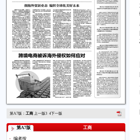
第A7版：
工商
上一版
3
4
下一版
第A7版
工商
编者按