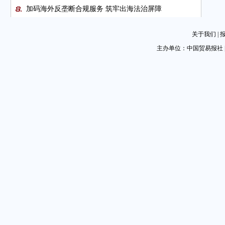
加码海外反垄断合规服务 筑牢出海法治屏障
任鸿斌会见摩尔多瓦副总理兼外长
关于我们
|
京津冀协同，推动张家口研学旅游高质量发展
主办单位：中国贸易报社 
海南省贸促会组织经贸代表团赴美开展系列经贸交流活
动