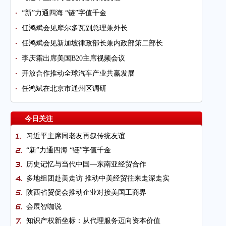
“新”力通四海 “链”字值千金
任鸿斌会见摩尔多瓦副总理兼外长
任鸿斌会见新加坡律政部长兼内政部第二部长
李庆霜出席美国B20主席视频会议
开放合作推动全球汽车产业共赢发展
任鸿斌在北京市通州区调研
今日关注
习近平主席同老友再叙传统友谊
“新”力通四海 “链”字值千金
历史记忆与当代中国—东南亚经贸合作
多地组团赴美走访 推动中美经贸往来走深走实
陕西省贸促会推动企业对接美国工商界
会展智咖说
知识产权新坐标：从代理服务迈向资本价值