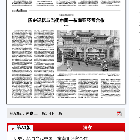
第A3版：
洞察
上一版
3
4
下一版
第A3版
洞察
历史记忆与当代中国—东南亚经贸合作