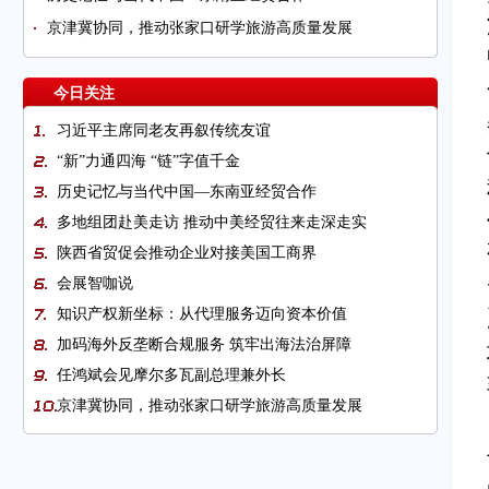
京津冀协同，推动张家口研学旅游高质量发展
今日关注
习近平主席同老友再叙传统友谊
“新”力通四海 “链”字值千金
历史记忆与当代中国—东南亚经贸合作
多地组团赴美走访 推动中美经贸往来走深走实
陕西省贸促会推动企业对接美国工商界
会展智咖说
知识产权新坐标：从代理服务迈向资本价值
加码海外反垄断合规服务 筑牢出海法治屏障
任鸿斌会见摩尔多瓦副总理兼外长
京津冀协同，推动张家口研学旅游高质量发展
海南省贸促会组织经贸代表团赴美开展系列经贸交流活
动